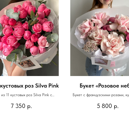
кустовых роз Silva Pink
Букет «Розовое не
 из 11 кустовых роз Silva Pink с
Букет с французскими розами, к
эвкалиптом
пионовидными розами и озота
7 350
р.
5 800
р.