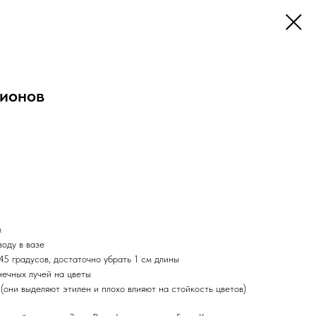
пионов
м
оду в вазе
 45 градусов, достаточно убрать 1 см длины
нечных лучей на цветы
и(они выделяют этилен и плохо влияют на стойкость цветов)