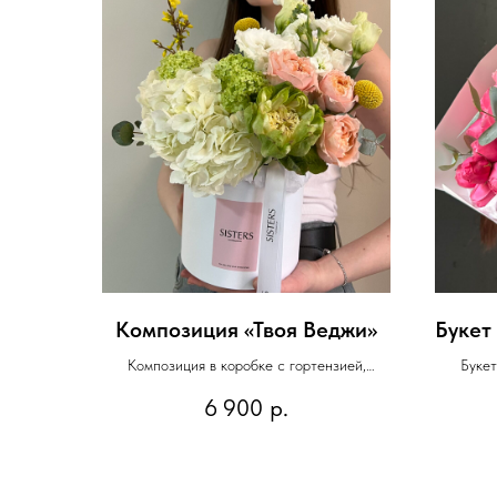
Композиция «Твоя Веджи»
Букет 
Композиция в коробке с гортензией,
Букет
вибурнумом, маттиолой, краспедией, розой
6 900
р.
Веджи и форзицией