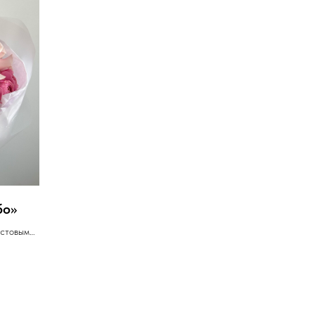
бо»
устовыми
мнусом