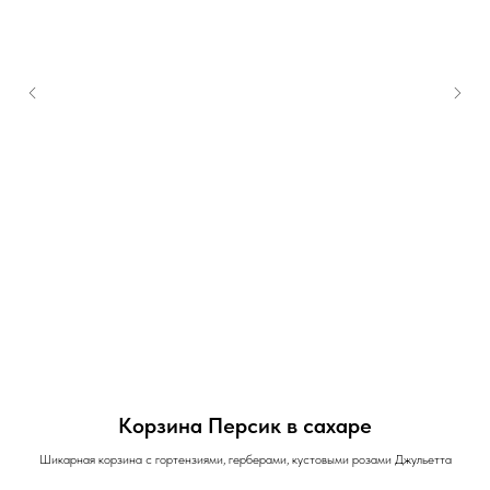
Корзина Персик в сахаре
Шикарная корзина с гортензиями, герберами, кустовыми розами Джульетта
уб.
Бук