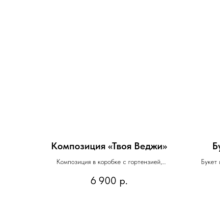
Композиция «Твоя Веджи»
Б
Композиция в коробке с гортензией,
Букет 
вибурнумом, маттиолой, краспедией, розой
6 900
р.
Веджи и форзицией