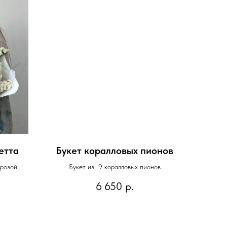
етта
Букет коралловых пионов
 розой
Букет из 9 коралловых пионов
м
6 650
р.