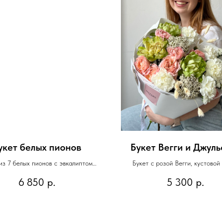
укет белых пионов
Букет Вегги и Джуль
из 7 белых пионов с эвкалиптом
Букет с розой Вегги, кустовой
Джульетта и озотамнусо
6 850
р.
5 300
р.