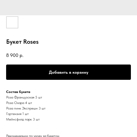
Букет Roses
8 900
р.
Добавить в корзину
Состав букета
Роза Французская 5 шт
Роза Охара 4 шт
Роза пинк Экспрешн 3 шт
Гортензия 1 шт
Мейнсфилд парк 3 шт
Рекомендации по уходу за букетом