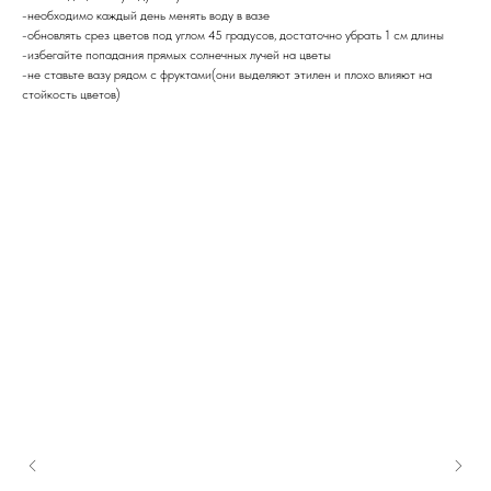
-необходимо каждый день менять воду в вазе
-обновлять срез цветов под углом 45 градусов, достаточно убрать 1 см длины
-избегайте попадания прямых солнечных лучей на цветы
-не ставьте вазу рядом с фруктами(они выделяют этилен и плохо влияют на
стойкость цветов)