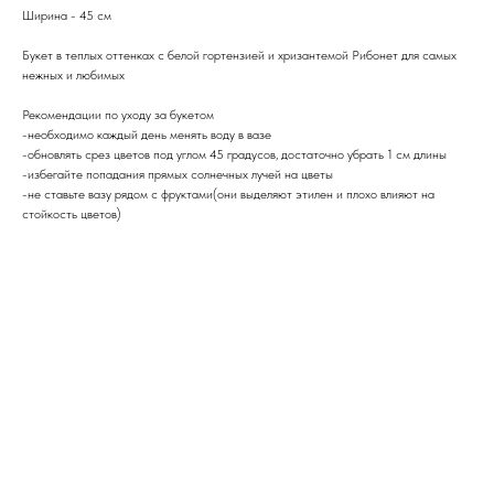
Ширина - 45 см
Букет в теплых оттенках с белой гортензией и хризантемой Рибонет для самых
нежных и любимых
Рекомендации по уходу за букетом
-необходимо каждый день менять воду в вазе
-обновлять срез цветов под углом 45 градусов, достаточно убрать 1 см длины
-избегайте попадания прямых солнечных лучей на цветы
-не ставьте вазу рядом с фруктами(они выделяют этилен и плохо влияют на
стойкость цветов)