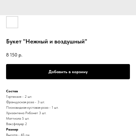
Букет "Нежный и воздушный"
8 150
р.
Добавить в корзину
Состав
Гортензия - 2 шт.
Французская роза - 3 шт.
Пионовидная кустовая роза - 1 шт.
Хризантема Рибонет 3 шт.
Маттиола 5 шт.
Ваксфлауер 2
Размер
Высота - 45 см