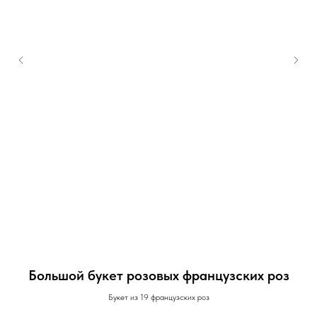
Большой букет розовых французских роз
зой
Букет из 19 французских роз