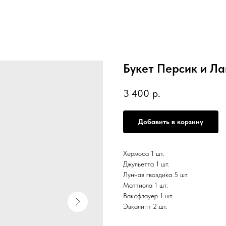
Букет Персик и Л
3 400
р.
Добавить в корзину
Хермоса 1 шт.
Джульетта 1 шт.
Лунная гвоздика 5 шт.
Маттиола 1 шт.
Ваксфлауер 1 шт.
Эвкалипт 2 шт.