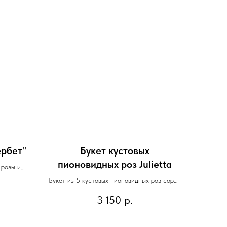
рбет"
Букет кустовых
пионовидных роз Julietta
 розы и
Букет из 5 кустовых пионовидных роз сорта
julietta
3 150
р.