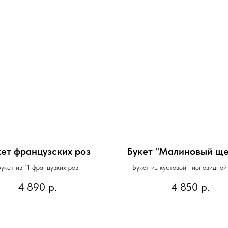
кет французских роз
Букет "Малиновый ще
Букет из 11 французких роз
Букет из кустовой пионовидной
ароматной маттиолы
4 890
р.
4 850
р.