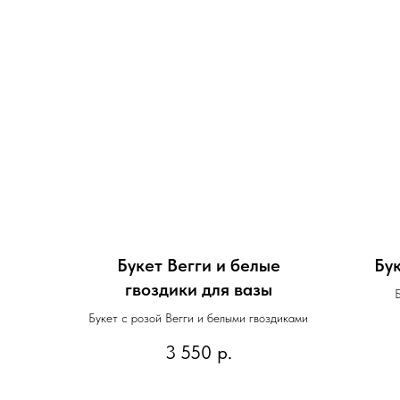
Букет Вегги и белые
Бу
гвоздики для вазы
Букет с розой Вегги и белыми гвоздиками
3 550
р.