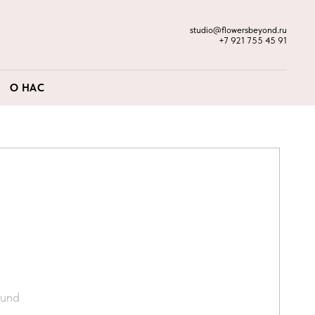
studio@flowersbeyond.ru
+7 921 755 45 91
О НАС
ound