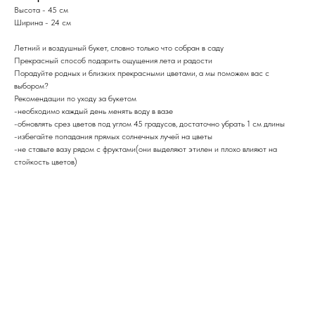
Высота - 45 см
Ширина - 24 см
Летний и воздушный букет, словно только что собран в саду
Прекрасный способ подарить ощущения лета и радости
Порадуйте родных и близких прекрасными цветами, а мы поможем вас с
выбором?
Рекомендации по уходу за букетом
-необходимо каждый день менять воду в вазе
-обновлять срез цветов под углом 45 градусов, достаточно убрать 1 см длины
-избегайте попадания прямых солнечных лучей на цветы
-не ставьте вазу рядом с фруктами(они выделяют этилен и плохо влияют на
стойкость цветов)