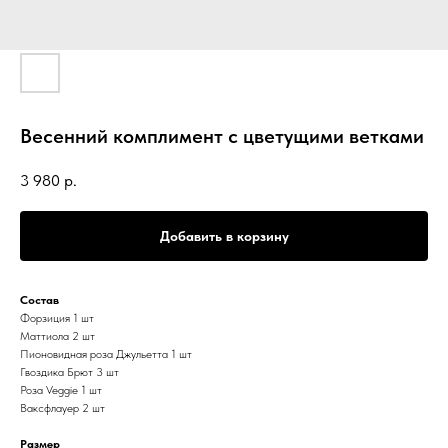
Весенний комплимент с цветущими ветками
3 980
р.
Добавить в корзину
Состав
Форзиция 1 шт
Маттиола 2 шт
Пионовидная роза Джульетта 1 шт
Гвоздика Брют 3 шт
Роза Veggie 1 шт
Ваксфлауер 2 шт
Размер