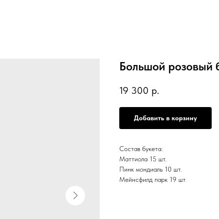
Большой розовый 
19 300
р.
Добавить в корзину
Состав букета:
Маттиола 15 шт.
Пинк мондиаль 10 шт.
Мейнсфилд парк 19 шт