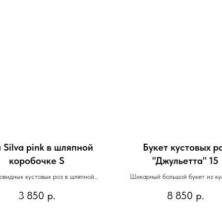
 Silva pink в шляпной
Букет кустовых р
коробочке S
"Джульетта" 15
овидных кустовых роз в шляпной
Шикарный большой букет из ку
коробочке
пионовидной садовой розы сорта
3 850
р.
8 850
р.