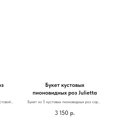
оз
Букет кустовых
пионовидных роз Julietta
стовой
Букет из 5 кустовых пионовидных роз сорта
 Джульетт
julietta
3 150
р.