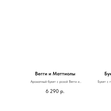
Вегги и Маттиолы
Бу
Ароматный букет с розой Вегги и
Букет с 
Маттиолой
6 290
р.