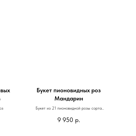
овых
Букет пионовидных роз
з
Мандарин
оз
Букет из 21 пионовидной розы сорта
Мандарин
9 950
р.