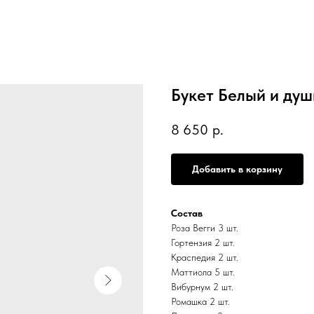
Букет Белый и ду
8 650
р.
Добавить в корзину
Состав
Роза Вегги 3 шт.
Гортензия 2 шт.
Краспедия 2 шт.
Маттиола 5 шт.
Вибурнум 2 шт.
Ромашка 2 шт.