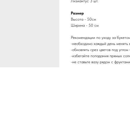
Лизиантус 3 шт.
Размер
Высота - 50см
Ширина - 50 см
Рекомендации по уходу за букето
-необходимо каждый день менять в
-обновлять срез цветов под углом
-избегайте попадания прямых сол
-не ставьте вазу рядом с фруктам