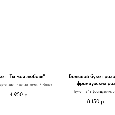
кет "Ты моя любовь"
Большой букет роз
французских ро
гортензией и хризантемой Рибонет
Букет из 19 французских р
4 950
р.
8 150
р.